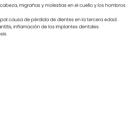
cabeza, migrañas y molestias en el cuello y los hombros.
pal causa de pérdida de dientes en la tercera edad.
ntitis, inflamación de los implantes dentales.
sis.
puentes, coronas e incrustaciones para una sonrisa radi
 de alto rendimiento para resultados duraderos y natural
RIMERA REVISIÓN GRATUITA. PIDE CITA AQ
mos que nuestros mayores disfruten de una sonrisa san
ar la confianza, devolviéndoles la alegría de sonreír sin 
de sus comidas favoritas y de momentos especiales con sus
torno donde la atención personalizada y el respeto son n
, en CLÍNICA DENTAL ROMA encontrarás un equipo de pro