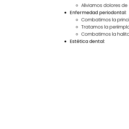
Aliviamos dolores de 
Enfermedad periodontal:
Combatimos la princi
Tratamos la periimpla
Combatimos la halito
Estética dental:
Renovamos prótesis, 
Utilizamos materiales
P
En CLÍNICA DENTAL ROMA, quere
su vida.
Por eso, les invitamos a recuper
vida, permitiéndoles disfrutar 
cuidados y valorados, en un en
No importa la edad que tengas