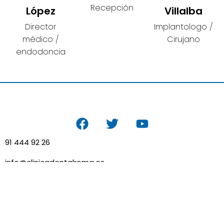
Recepción
López
Villalba
Director
Implantologo /
médico /
Cirujano
endodoncia
91 444 92 26
info@clinicadentalroma.es
Lunes / Viernes
10.00 a 14:00
y de 16:00 a 20:00