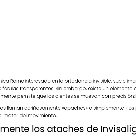
ica Roma interesado en la ortodoncia invisible, suele im
érulas transparentes. Sin embargo, existe un elemento cla
lmente permite que los dientes se muevan con precisión:
los llaman cariñosamente «apaches» o simplemente «los p
l motor del movimiento.
mente los ataches de Invisali