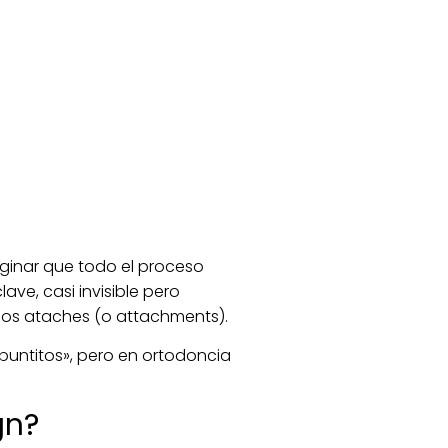
aginar que todo el proceso
ve, casi invisible pero
 los ataches (o attachments).
untitos», pero en ortodoncia
gn?