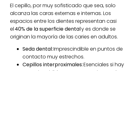
El cepillo, por muy sofisticado que sea, solo
alcanza las caras externas e internas. Los
espacios entre los dientes representan casi
el
40% de la superficie dental
y es donde se
originan la mayoría de las caries en adultos.
Seda dental:
Imprescindible en puntos de
contacto muy estrechos.
Cepillos interproximales:
Esenciales si hay
espacios visibles o tras tratamientos de
ortodoncia e implantes.
Regla de oro:
Si no hay sangrado al usar el hilo,
vas por buen camino. Si sangra, no es que el hilo
te esté cortando; es que hay una inflamación
previa que requiere más constancia (o una
visita al dentista).
Pide cita con nosotros