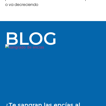
o va decreciendo
BLOG
¿Te sangran las encías al