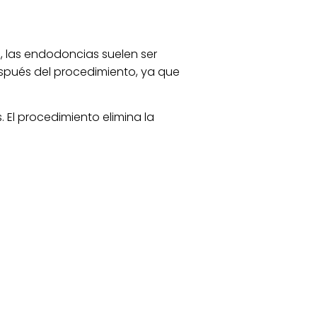
l, las endodoncias suelen ser
espués del procedimiento, ya que
. El procedimiento elimina la
enga en su lugar y funcione
 una endodoncia puede tener
infecciones futuras. Sin embargo,
arse de que el diente permanezca
as de referencia en el sector
 y profesor del Máster de