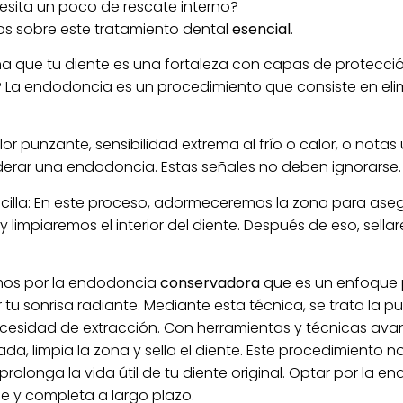
sita un poco de rescate interno?
s sobre este tratamiento dental
esencial
.
a que tu diente es una fortaleza con capas de protecció
? La endodoncia es un procedimiento que consiste en elimi
lor punzante, sensibilidad extrema al frío o calor, o nota
iderar una endodoncia. Estas señales no deben ignorarse.
cilla: En este proceso, adormeceremos la zona para ase
 limpiaremos el interior del diente. Después de eso, sella
os por la endodoncia
conservadora
que es un enfoque p
 tu sonrisa radiante. Mediante esta técnica, se trata la 
 necesidad de extracción. Con herramientas y técnicas avan
 limpia la zona y sella el diente. Este procedimiento no s
olonga la vida útil de tu diente original. Optar por la 
e y completa a largo plazo.