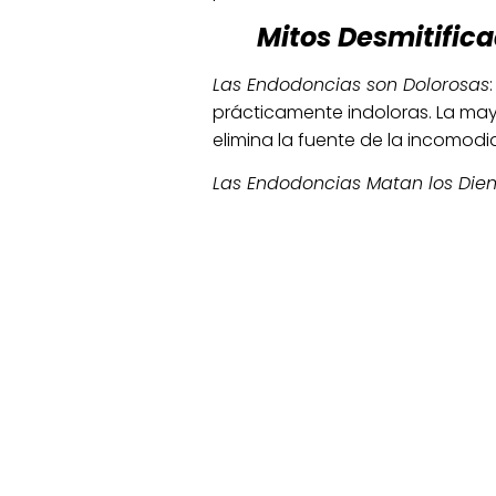
Mitos Desmitific
Las Endodoncias son Dolorosas
prácticamente indoloras. La may
elimina la fuente de la incomodi
Las Endodoncias Matan los Dien
pulpa infectada y evita que la 
normalmente.
Las Endodoncias son Ineficaces
efectos duraderos. Sellando el d
es esencial mantener una buena 
saludable a lo largo del tiempo.
Si además de nuestros conocimie
puedes quedarte tranquilo. El
Dr.
endodoncia Avanzada en la Univ