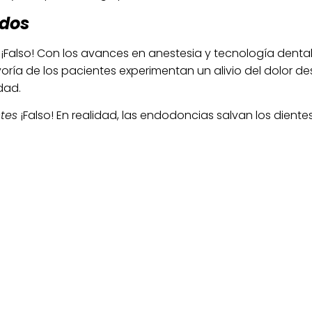
ados
: ¡Falso! Con los avances en anestesia y tecnología denta
oría de los pacientes experimentan un alivio del dolor d
dad.
tes
¡Falso! En realidad, las endodoncias salvan los dientes
infección se propague, permitiendo que el diente se mant
 a Largo Plazo
¡Falso! Cuando se realiza correctamente,
iente después de limpiarlo, se reduce la probabilidad de 
higiene oral y visitas regulares al dentista para asegur
ntos y experiencia contamos con uno de los endodoncist
 Carlos Elzaurdia
es especialista en Endodoncia Avanzada
ersidad Europea de Madrid.