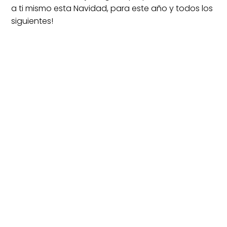
a ti mismo esta Navidad, para este año y todos los
siguientes!
¡FELICES FIESTAS llenas de sonrisas!
BLOG