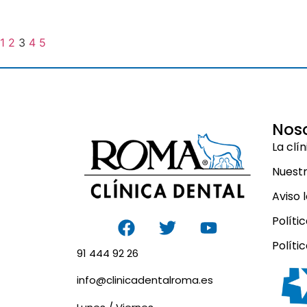
1
2
3
4
5
Nos
La clí
Nuest
Aviso 
Políti
Políti
91 444 92 26
info@clinicadentalroma.es