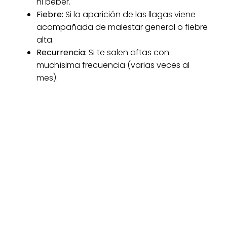
ni beber.
Fiebre:
Si la aparición de las llagas viene
acompañada de malestar general o fiebre
alta.
Recurrencia:
Si te salen aftas con
muchísima frecuencia (varias veces al
mes).
En nuestra clínica podemos aplicar tratamientos
profesionales, como la
fotobiomodulación con
láser
, que reduce el dolor de forma instantánea
y acelera la cicatrización de manera
sorprendente.
Las aftas bucales son una señal de que nuestro
cuerpo necesita un poco de atención, ya sea
por un descanso necesario, una mejor
alimentación o un cuidado dental más