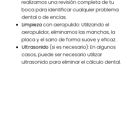
realizamos una revisión completa de tu
boca para identificar cualquier problema
dental o de encías.
Limpieza
con aeropulido: Utilizando el
aeropulidor, eliminamos las manchas, la
placa y el sarro de forma suave y eficaz.
Ultrasonido
(si es necesario): En algunos
casos, puede ser necesario utilizar
ultrasonido para eliminar el cálculo dental.
¡Invierte en tu sonrisa!
El aeropulido es una excelente
opción para aquellos que
buscan una limpieza dental
profunda y eficaz, sin
comprometer la salud de sus
dientes. ¡Contáctanos hoy